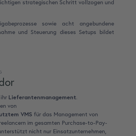
chtigen strategischen Schritt vollzogen und
reigabeprozesse sowie acht angebundene
ernahme und Steuerung dieses Setups bildet
G
dor
 ihr
Lieferantenmanagement
.
gen von
utztem
VMS
für das Management von
Freelancern im gesamten Purchase-to-Pay-
unterstützt nicht nur Einsatzunternehmen,