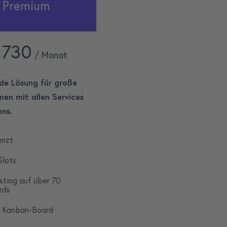
Premium
 730
/ Monat
e Lösung für große
en mit allen Services
ns.
enzt
Slots
sting auf über 70
rds
t Kanban-Board