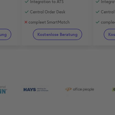
Integration to ATS
Integra
Central Order Desk
Central
compleet SmartMatch
comple
tung
Kostenlose Beratung
Kos