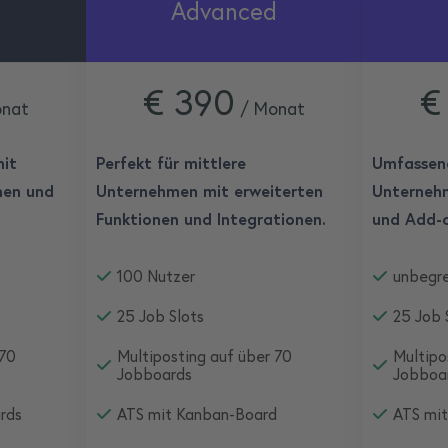
Advanced
€ 390
€
nat
/ Monat
mit
Perfekt für mittlere
Umfassend
nen und
Unternehmen mit erweiterten
Unternehm
Funktionen und Integrationen.
und Add-o
100 Nutzer
unbegr
25 Job Slots
25 Job 
 70
Multiposting auf über 70
Multipo
Jobboards
Jobboa
rds
ATS mit Kanban-Board
ATS mi