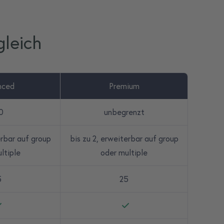
gleich
nced
Premium
0
unbegrenzt
erbar auf group
bis zu 2, erweiterbar auf group
ltiple
oder multiple
5
25