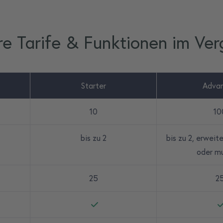
e Tarife & Funktionen im Ver
Starter
Adva
10
10
bis zu 2
bis zu 2, erweit
oder mu
25
2