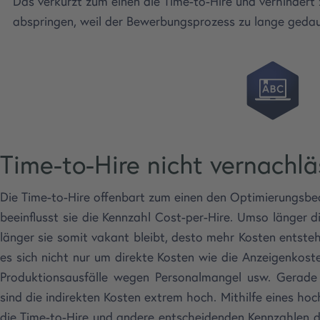
Das verkürzt zum einen die Time-to-Hire und verhindert
abspringen, weil der Bewerbungsprozess zu lange gedau
Time-to-Hire nicht vernachlä
Die Time-to-Hire offenbart zum einen den Optimierungsbe
beeinflusst sie die Kennzahl Cost-per-Hire. Umso länger d
länger sie somit vakant bleibt, desto mehr Kosten entste
es sich nicht nur um direkte Kosten wie die Anzeigenkost
Produktionsausfälle wegen Personalmangel usw. Gerade
sind die indirekten Kosten extrem hoch. Mithilfe eines hoc
die Time-to-Hire und andere entscheidenden Kennzahlen da