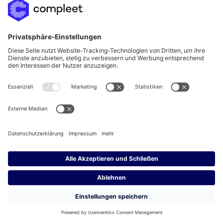
Was ist ein Neutral
Vendor / Managed
Servcie Provider?
Ein Managed Service Provider
(MSP) übernimmt für
Unternehmen die zentrale
Steuerung aller
Personaldienstleister. Er
fungiert als Schnittstelle
zwischen dem Entleiher und
den Verleihern und
verantwortet die
administrativen und
organisatorischen Prozesse
rund um den
Fremdpersonaleinsatz.