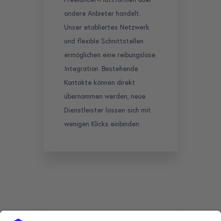
andere Anbieter handelt.
Unser etabliertes Netzwerk
und flexible Schnittstellen
ermöglichen eine reibungslose
Integration. Bestehende
Kontakte können direkt
übernommen werden, neue
Dienstleister lassen sich mit
wenigen Klicks einbinden.