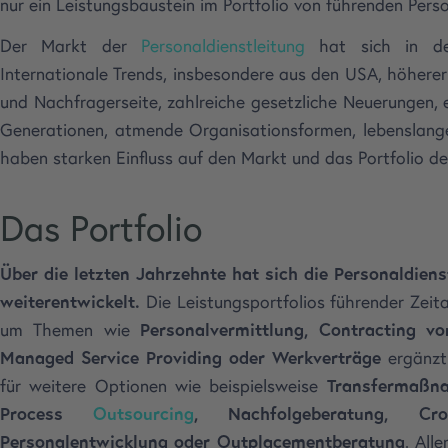
nur ein Leistungsbaustein im Portfolio von führenden Per
Der Markt der
Personaldienstleitung
hat sich in de
Internationale Trends, insbesondere aus den USA, höherer
und Nachfragerseite, zahlreiche gesetzliche Neuerungen,
Generationen, atmende Organisationsformen, lebenslange
haben starken Einfluss auf den Markt und das Portfolio d
Das Portfolio
Über die letzten Jahrzehnte hat sich die Personaldiens
weiterentwickelt.
Die Leistungsportfolios führender Zei
um Themen wie
Personalvermittlung, Contracting v
Managed Service Providing oder Werkverträge
ergänzt.
für weitere Optionen wie beispielsweise
Transfermaßn
Process
Outsourcing
, Nachfolgeberatung, Cr
Personalentwicklung oder Outplacementberatung
. All