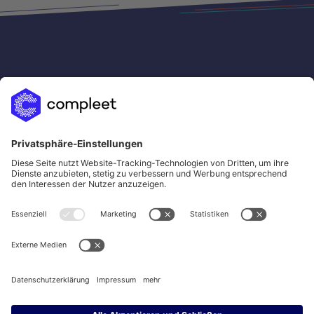
sales@compleet.com
LinkedIn
Xing
YouTube